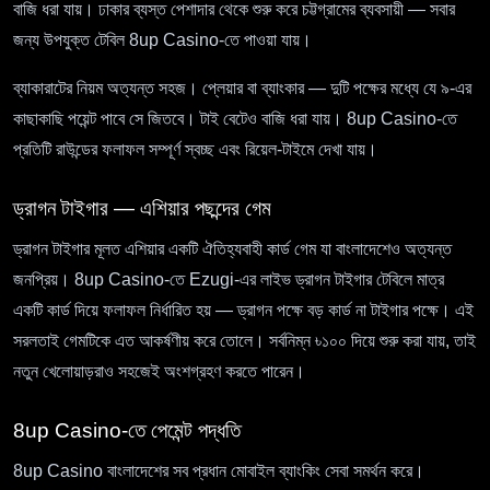
বাজি ধরা যায়। ঢাকার ব্যস্ত পেশাদার থেকে শুরু করে চট্টগ্রামের ব্যবসায়ী — সবার
জন্য উপযুক্ত টেবিল 8up Casino-তে পাওয়া যায়।
ব্যাকারাটের নিয়ম অত্যন্ত সহজ। প্লেয়ার বা ব্যাংকার — দুটি পক্ষের মধ্যে যে ৯-এর
কাছাকাছি পয়েন্ট পাবে সে জিতবে। টাই বেটেও বাজি ধরা যায়। 8up Casino-তে
প্রতিটি রাউন্ডের ফলাফল সম্পূর্ণ স্বচ্ছ এবং রিয়েল-টাইমে দেখা যায়।
ড্রাগন টাইগার — এশিয়ার পছন্দের গেম
ড্রাগন টাইগার মূলত এশিয়ার একটি ঐতিহ্যবাহী কার্ড গেম যা বাংলাদেশেও অত্যন্ত
জনপ্রিয়। 8up Casino-তে Ezugi-এর লাইভ ড্রাগন টাইগার টেবিলে মাত্র
একটি কার্ড দিয়ে ফলাফল নির্ধারিত হয় — ড্রাগন পক্ষে বড় কার্ড না টাইগার পক্ষে। এই
সরলতাই গেমটিকে এত আকর্ষণীয় করে তোলে। সর্বনিম্ন ৳১০০ দিয়ে শুরু করা যায়, তাই
নতুন খেলোয়াড়রাও সহজেই অংশগ্রহণ করতে পারেন।
8up Casino-তে পেমেন্ট পদ্ধতি
8up Casino বাংলাদেশের সব প্রধান মোবাইল ব্যাংকিং সেবা সমর্থন করে।