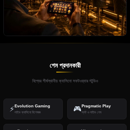
গেম প্রদানকারী
বিশ্বের শীর্ষস্থানীয় ক্যাসিনো সফটওয়্যার স্টুডিও
Evolution Gaming
Pragmatic Play
⚡
🎮
লাইভ ক্যাসিনো বিশেষজ্ঞ
স্লট ও লাইভ গেম