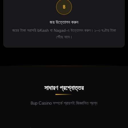
৪
জয় উত্তোলন করুন
জয়ের টাকা সরাসরি bKash বা Nagad-এ উত্তোলন করুন। ১–৩ ঘণ্টায় টাকা
পৌঁছে যাবে।
সাধারণ প্রশ্নোত্তর
8up Casino সম্পর্কে প্রায়শই জিজ্ঞাসিত প্রশ্ন