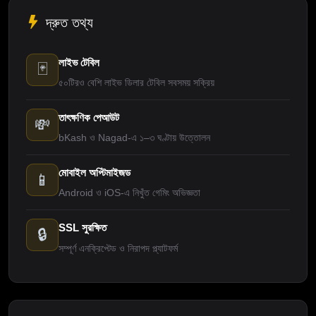
দ্রুত তথ্য
লাইভ টেবিল
🃏
৫০টিরও বেশি লাইভ ডিলার টেবিল সবসময় সক্রিয়
তাৎক্ষণিক পেআউট
💸
bKash ও Nagad-এ ১–৩ ঘণ্টায় উত্তোলন
মোবাইল অপ্টিমাইজড
📱
Android ও iOS-এ নিখুঁত গেমিং অভিজ্ঞতা
SSL সুরক্ষিত
🔒
সম্পূর্ণ এনক্রিপ্টেড ও নিরাপদ প্ল্যাটফর্ম