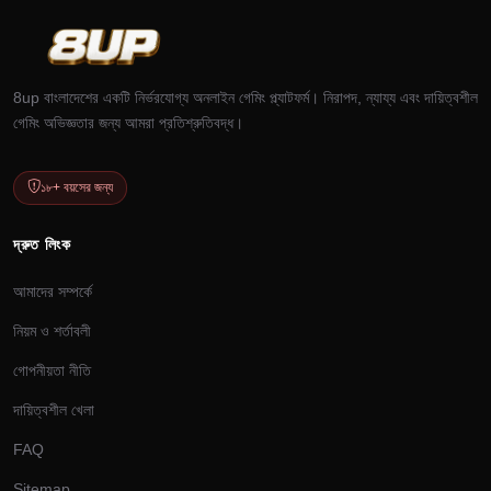
8up বাংলাদেশের একটি নির্ভরযোগ্য অনলাইন গেমিং প্ল্যাটফর্ম। নিরাপদ, ন্যায্য এবং দায়িত্বশীল
গেমিং অভিজ্ঞতার জন্য আমরা প্রতিশ্রুতিবদ্ধ।
১৮+ বয়সের জন্য
দ্রুত লিংক
আমাদের সম্পর্কে
নিয়ম ও শর্তাবলী
গোপনীয়তা নীতি
দায়িত্বশীল খেলা
FAQ
Sitemap