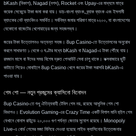
bKash (বিকাশ), Nagad (নগদ), Rocket এবং Upay-এর মাধ্যমে মাত্র
কয়েক সেকেন্ডে টাকা জমা করা যায়। ডাচ-বাংলা ব্যাংক, ব্র্যাক ব্যাংক এবং ইসলামী
ব্যাংকের নেট ব্যাংকিংও সমর্থিত। সর্বনিম্ন জমার পরিমাণ মাত্র ৳২০০, যা বাংলাদেশের
যেকোনো বাজেটের খেলোয়াড়ের জন্য সহজলভ্য।
জয়ের টাকা উত্তোলনও অত্যন্ত সহজ। 8up Casino-তে উত্তোলনের অনুরোধ
করলে সাধারণত ১ থেকে ৩ ঘণ্টার মধ্যে bKash বা Nagad-এ টাকা পৌঁছে যায়।
রমজান মাসে বা ঈদের সময় বিশেষ দ্রুত পেআউট সেবা চালু থাকে। কক্সবাজারে ছুটি
কাটাতে গিয়েও মোবাইলে 8up Casino খেলে জয়ের টাকা সরাসরি bKash-এ
পাওয়া যায়।
গেম শো — নতুন প্রজন্মের ক্যাসিনো বিনোদন
8up Casino-তে শুধু ঐতিহ্যবাহী টেবিল গেম নয়, রয়েছে আধুনিক গেম শো
বিভাগও। Evolution Gaming-এর Crazy Time একটি বিশাল মানি হুইল গেম
যেখানে বোনাস রাউন্ডে ২০,০০০ গুণ পর্যন্ত জেতার সুযোগ রয়েছে। Monopoly
Live-এ বোর্ড গেমের মজা মিলিয়ে দেওয়া হয়েছে লাইভ ক্যাসিনোর উত্তেজনার