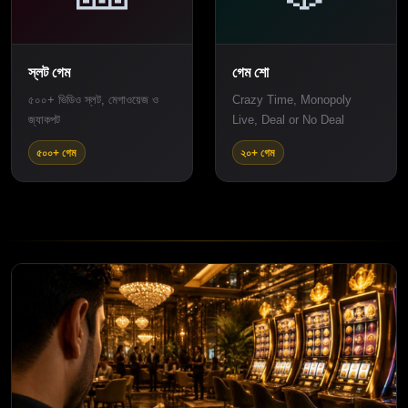
স্লট গেম
গেম শো
৫০০+ ভিডিও স্লট, মেগাওয়েজ ও
Crazy Time, Monopoly
জ্যাকপট
Live, Deal or No Deal
৫০০+ গেম
২০+ গেম