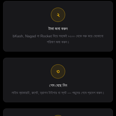
২
টাকা জমা করুন
bKash, Nagad বা Rocket দিয়ে সহজেই ৳২০০ থেকে শুরু করে যেকোনো
পরিমাণ জমা করুন।
৩
গেম বেছে নিন
লাইভ ব্যাকারাট, রুলেট, ড্রাগন টাইগার বা স্লট — পছন্দের গেমে প্রবেশ করুন।