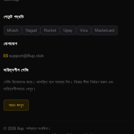
পেমেন্ট পদ্ধতি
bKash
Nagad
Rocket
Upay
Visa
Mastercard
যোগাযোগ
support@8up.club
দায়িত্বশীল গেমিং
গেমিং বিনোদনের জন্য। আসক্তি হলে সাহায্য নিন। নিজের সীমা নির্ধারণ করুন এবং
দায়িত্বশীলভাবে খেলুন।
আরও জানুন
© 2026 8up. সর্বস্বত্ব সংরক্ষিত।